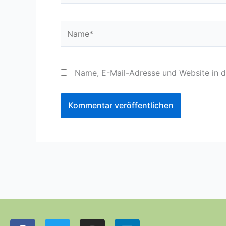
Name*
Name, E-Mail-Adresse und Website in 
F
T
I
L